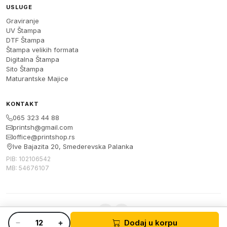
USLUGE
Graviranje
UV Štampa
DTF Štampa
Štampa velikih formata
Digitalna Štampa
Sito Štampa
Maturantske Majice
KONTAKT
065 323 44 88
printsh@gmail.com
office@printshop.rs
Ive Bajazita 20, Smederevska Palanka
PIB: 102106542
MB: 54676107
Dodaj u korpu
© 2026 Print Shop. Sva prava zadržana.