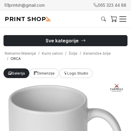
printsh@gmail.com
065 323 44 88
PRINT SHOP
Sve kategorije
Reklamni Materijal
Kućni setovi
Šolje
Keramičke šolje
ORCA
Galerija
Dimenzije
Logo Studio