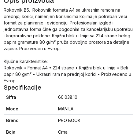
Opis proizvoda
Rokovnik B5. Rokovnik formata A4 sa ukrasnim ramom na
prednjoj korici, namenjen korisnicima kojima je potreban veći
format za planiranje i evidenciju. Profesionalan izgled i
jednostavna forma čine ga pogodnim za kancelarijsku upotrebu
i korporativne poklone. Knjižni blok u linije sa 224 strane belog
papira gramature 80 g/m² pruža dovoljno prostora za detaljne
zapise. Proizveden u Evropi.
Ključne karakteristike:
Rokovnik • Format A4 • 224 strane • Knjižni blok u linije • Beli
papir 80 g/m² • Ukrasni ram na prednjoj korici • Proizvedeno u
Evrop.
Specifikacije
Šifra
60.038.10
Model
MANILA
Brend
PRO BOOK
Boja
Crna