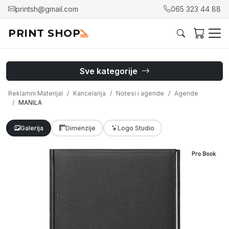
printsh@gmail.com
065 323 44 88
PRINT SHOP
Sve kategorije
Reklamni Materijal
Kancelarija
Notesi i agende
Agende
MANILA
Galerija
Dimenzije
Logo Studio