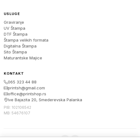
USLUGE
Graviranje
UV Štampa
DTF Štampa
Štampa velikih formata
Digitalna Štampa
Sito Štampa
Maturantske Majice
KONTAKT
065 323 44 88
printsh@gmail.com
office@printshop.rs
Ive Bajazita 20, Smederevska Palanka
PIB: 102106542
MB: 54676107