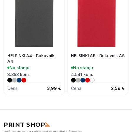
HELSINKI A4 - Rokovnik
HELSINKI A5 - Rokovnik A5
A4
Na stanju
Na stanju
3.858 kom.
4.541 kom.
Cena
3,99 €
Cena
2,59 €
PRINT SHOP
Vaš partner za reklamni materijal i štampu