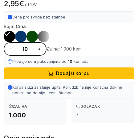
2,95€
+ PDV
Cena proizvoda bez štampe.
Boja:
Crna
Zalihe: 1.000 kom.
Prodaje se u pakovanjima od
10
komada.
Dodaj u korpu
Korpa služi za slanje upita. Porudžbina nije konačna dok ne
potvrdimo detalje i cenu štampe.
ZALIHA
DOLAZAK
-
1.000