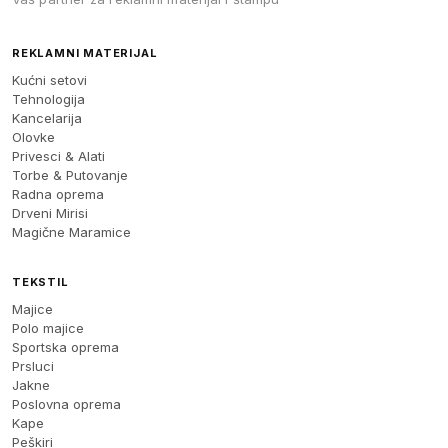
REKLAMNI MATERIJAL
Kućni setovi
Tehnologija
Kancelarija
Olovke
Privesci & Alati
Torbe & Putovanje
Radna oprema
Drveni Mirisi
Magične Maramice
TEKSTIL
Majice
Polo majice
Sportska oprema
Prsluci
Jakne
Poslovna oprema
Kape
Peškiri