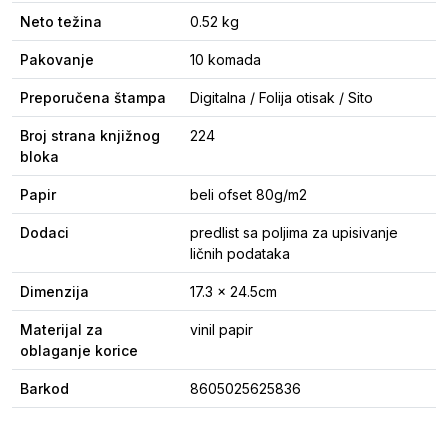
Neto težina
0.52 kg
Pakovanje
10 komada
Preporučena štampa
Digitalna / Folija otisak / Sito
Broj strana knjižnog
224
bloka
Papir
beli ofset 80g/m2
Dodaci
predlist sa poljima za upisivanje
ličnih podataka
Dimenzija
17.3 x 24.5cm
Materijal za
vinil papir
oblaganje korice
Barkod
8605025625836