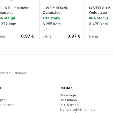
LLA R - Plastično
LOVELY ROUND -
LOVELY 8 x 6 -
gledalce
Ogledalce
Ogledalce
a stanju
Na stanju
Na stanju
9.372 kom.
6.255 kom.
8.470 kom.
0,97 €
0,97 €
ena
Cena
Cena
aterijal i štampu
L
USLUGE
Graviranje
jice
UV Štampa
ka oprema
DTF Štampa
Štampa velikih formata