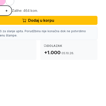
Zalihe: 464 kom.
Dodaj u korpu
ži za slanje upita. Porudžbina nije konačna dok ne potvrdimo
 cenu štampe.
DOLAZAK
+1.000
05.10.26.