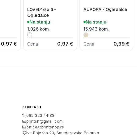
LOVELY 6 x 6 -
AURORA - Ogledalce
Ogledalce
Na stanju
Na stanju
1.026 kom.
15.943 kom.
0,97 €
0,97 €
0,39 €
Cena
Cena
KONTAKT
065 323 44 88
printsh@gmail.com
office@printshop.rs
Ive Bajazita 20, Smederevska Palanka