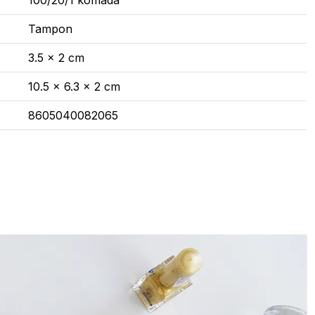
100/20/1 komada
Tampon
3.5 x 2 cm
10.5 x 6.3 x 2 cm
8605040082065