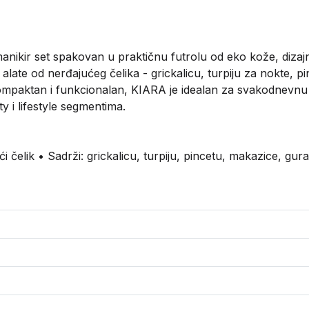
anikir set spakovan u praktičnu futrolu od eko kože, dizajn
e alate od nerđajućeg čelika - grickalicu, turpiju za nokte, 
mpaktan i funkcionalan, KIARA je idealan za svakodnevnu ne
y i lifestyle segmentima.
ći čelik • Sadrži: grickalicu, turpiju, pincetu, makazice, gur