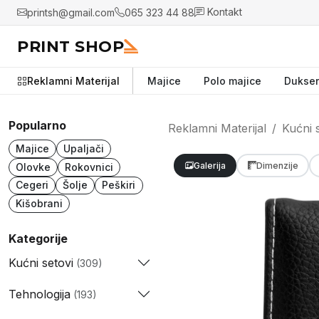
printsh@gmail.com
065 323 44 88
Kontakt
PRINT SHOP
Reklamni Materijal
Majice
Polo majice
Dukser
Popularno
Reklamni Materijal
Kućni 
Majice
Upaljači
Galerija
Dimenzije
Olovke
Rokovnici
Cegeri
Šolje
Peškiri
Kišobrani
Kategorije
Kućni setovi
(309)
Tehnologija
(193)