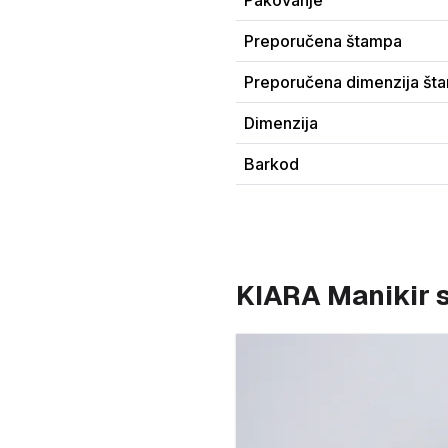
Pakovanje
Preporučena štampa
Preporučena dimenzija št
Dimenzija
Barkod
KIARA Manikir s