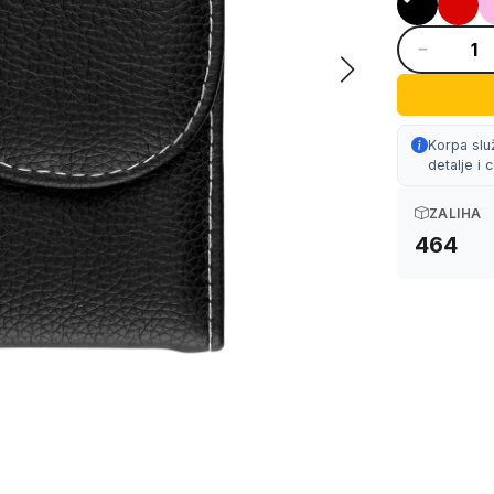
Korpa slu
detalje i
ZALIHA
464