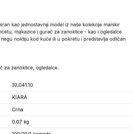
iran kao jednostavniji model iz naše kolekcije manikir
pincetu, makazice i gurač za zanoktice - kao i ogledalce
gu noktiju kod kuće ili u pokretu i predstavlja odličan
ač za zanoktice, ogledalce.
32.041.10
KIARA
Crna
0.07 kg