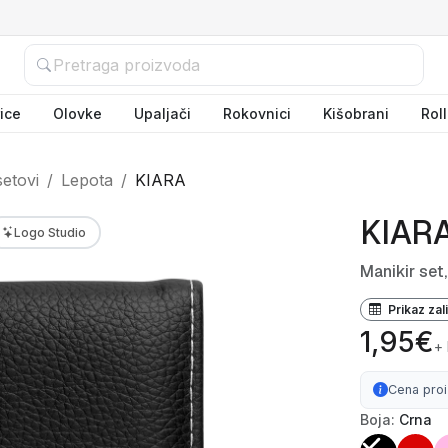
ice
Olovke
Upaljači
Rokovnici
Kišobrani
Rol
setovi
Lepota
KIARA
KIAR
Logo Studio
Manikir set,
Prikaz zal
1,95€
+
Cena pro
Boja:
Crna