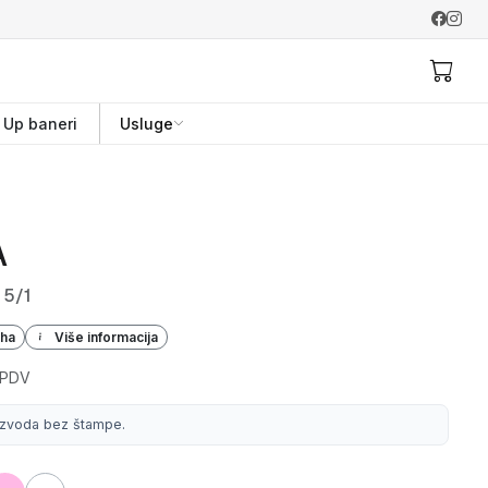
l Up baneri
Usluge
A
 5/1
iha
Više informacija
 PDV
izvoda bez štampe.