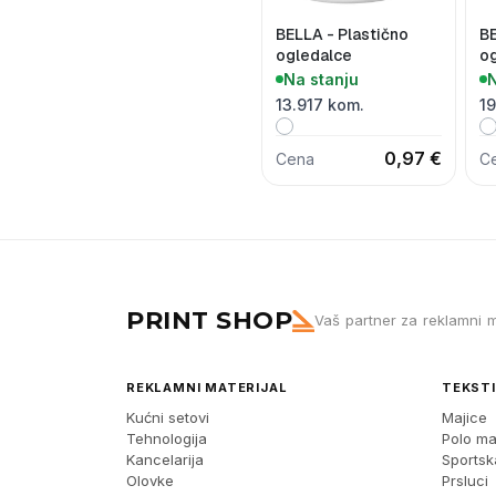
BELLA - Plastično
BE
ogledalce
o
Na stanju
N
13.917 kom.
1
0,97 €
Cena
C
PRINT SHOP
Vaš partner za reklamni m
REKLAMNI MATERIJAL
TEKSTI
Kućni setovi
Majice
Tehnologija
Polo ma
Kancelarija
Sports
Olovke
Prsluci