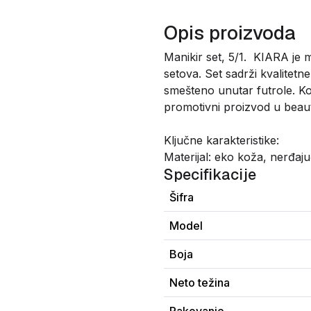
Opis proizvoda
Manikir set, 5/1. KIARA je m
setova. Set sadrži kvalitetn
smešteno unutar futrole. Ko
promotivni proizvod u beaut
Ključne karakteristike:
Materijal: eko koža, nerđaju
Specifikacije
Šifra
Model
Boja
Neto težina