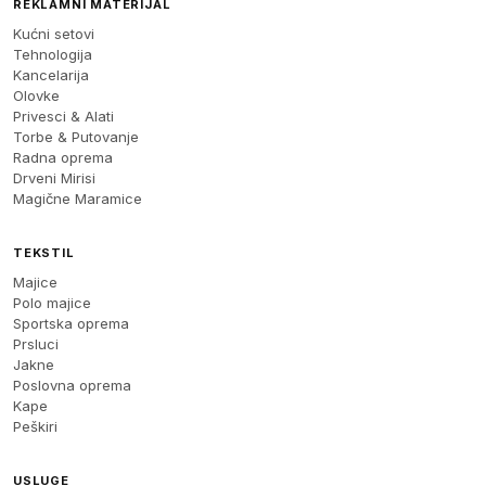
REKLAMNI MATERIJAL
Kućni setovi
Tehnologija
Kancelarija
Olovke
Privesci & Alati
Torbe & Putovanje
Radna oprema
Drveni Mirisi
Magične Maramice
TEKSTIL
Majice
Polo majice
Sportska oprema
Prsluci
Jakne
Poslovna oprema
Kape
Peškiri
USLUGE