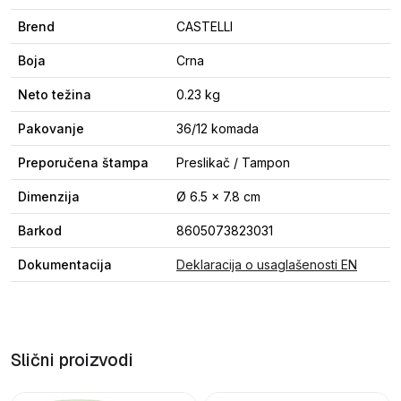
Brend
CASTELLI
Boja
Crna
Neto težina
0.23 kg
Pakovanje
36/12 komada
Preporučena štampa
Preslikač / Tampon
Dimenzija
Ø 6.5 x 7.8 cm
Barkod
8605073823031
Dokumentacija
Deklaracija o usaglašenosti EN
Slični proizvodi