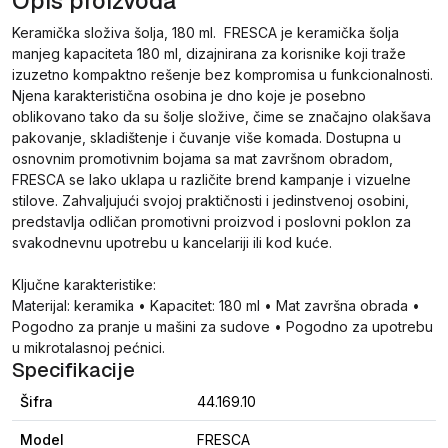
Opis proizvoda
Keramička složiva šolja, 180 ml. FRESCA je keramička šolja
manjeg kapaciteta 180 ml, dizajnirana za korisnike koji traže
izuzetno kompaktno rešenje bez kompromisa u funkcionalnosti.
Njena karakteristična osobina je dno koje je posebno
oblikovano tako da su šolje složive, čime se značajno olakšava
pakovanje, skladištenje i čuvanje više komada. Dostupna u
osnovnim promotivnim bojama sa mat završnom obradom,
FRESCA se lako uklapa u različite brend kampanje i vizuelne
stilove. Zahvaljujući svojoj praktičnosti i jedinstvenoj osobini,
predstavlja odličan promotivni proizvod i poslovni poklon za
svakodnevnu upotrebu u kancelariji ili kod kuće.
Ključne karakteristike:
Materijal: keramika • Kapacitet: 180 ml • Mat završna obrada •
Pogodno za pranje u mašini za sudove • Pogodno za upotrebu
u mikrotalasnoj pećnici.
Specifikacije
Šifra
44.169.10
Model
FRESCA