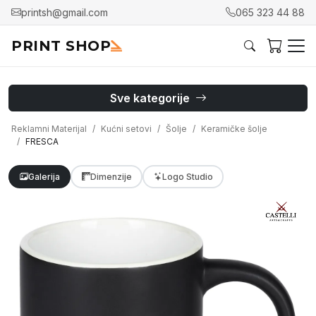
printsh@gmail.com
065 323 44 88
PRINT SHOP
Sve kategorije
Reklamni Materijal
Kućni setovi
Šolje
Keramičke šolje
FRESCA
Galerija
Dimenzije
Logo Studio