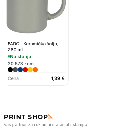
FARO - Keramička šolja,
280 ml
Na stanju
20.673 kom.
Cena
1,39 €
PRINT SHOP
Vaš partner za reklamni materijal i štampu