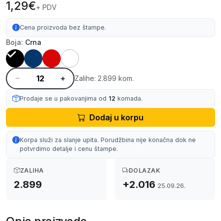
1,29€
+ PDV
Cena proizvoda bez štampe.
Boja:
Crna
Zalihe: 2.899 kom.
Prodaje se u pakovanjima od
12
komada.
Dodaj u korpu
Korpa služi za slanje upita. Porudžbina nije konačna dok ne
potvrdimo detalje i cenu štampe.
ZALIHA
DOLAZAK
2.899
+2.016
25.09.26.