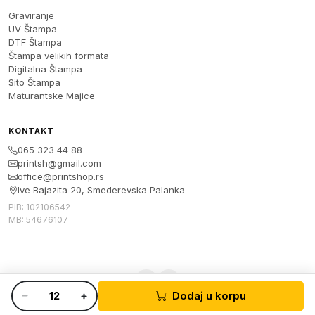
Graviranje
UV Štampa
DTF Štampa
Štampa velikih formata
Digitalna Štampa
Sito Štampa
Maturantske Majice
KONTAKT
065 323 44 88
printsh@gmail.com
office@printshop.rs
Ive Bajazita 20, Smederevska Palanka
PIB: 102106542
MB: 54676107
Dodaj u korpu
© 2026 Print Shop. Sva prava zadržana.